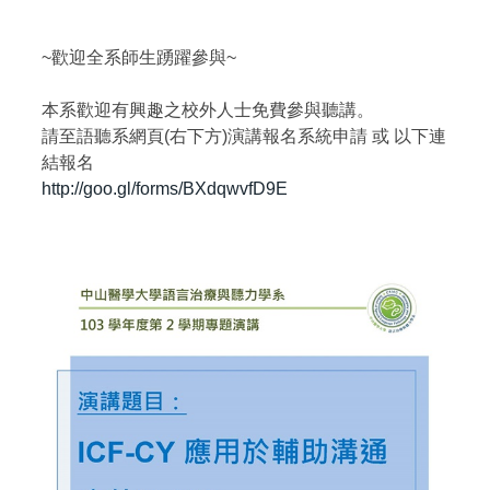
~歡迎全系師生踴躍參與~
本系歡迎有興趣之校外人士免費參與聽講。
請至語聽系網頁(右下方)演講報名系統申請 或 以下連
結報名
http://goo.gl/forms/BXdqwvfD9E