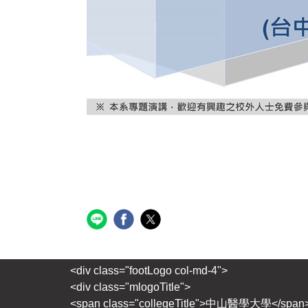
<div class="footLogo col-md-4">
<div class="mlogoTitle">
<span class="collegeTitle">中山醫學大學</span