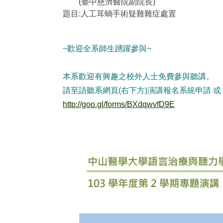
(臺中慈濟醫院副院長)
題目:人工耳蝸手術疑難雜症處置
~歡迎全系師生踴躍參與~
本系歡迎有興趣之校外人士免費參與聽講。
請至語聽系網頁(右下方)演講報名系統申請 或
http://goo.gl/forms/BXdqwvfD9E