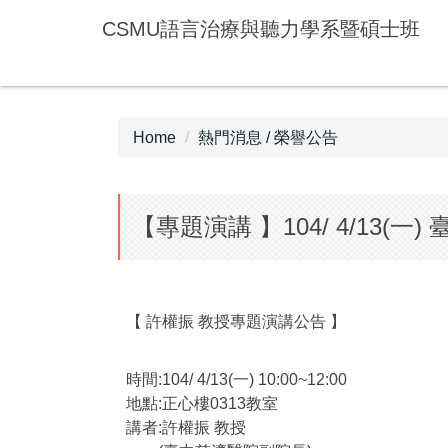
Jump
CSMU語言治療與聽力學系暨碩士班
to
the
main
content
block
Home
熱門消息 / 榮譽公告
【專題演講 】104/ 4/13(
【 許權振 教授專題演講公告 】
時間:104/ 4/13(一) 10:00~12:00
地點:正心樓0313教室
講者:許權振 教授