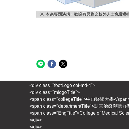
<div class="footLogo col-md-4">
<div class="mlogoTitle">
<span class="collegeTitle">中山醫學大學</span
<span class="departmentTitle">語言治療與聽力
<span class="EngTitle">College of Medical Sci
</div>
</div>