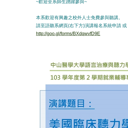
~歡迎全系師生踴躍參與~
本系歡迎有興趣之校外人士免費參與聽講。
請至語聽系網頁(右下方)演講報名系統申請 或
http://goo.gl/forms/BXdqwvfD9E