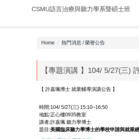
Jump
CSMU語言治療與聽力學系暨碩士班
to
the
main
content
block
Home
熱門消息 / 榮譽公告
【專題演講 】104/ 5/27(
【 許嘉珮博士 就業輔導演講公告 】
時間:104/ 5/27(三) 15:10~16:50
地點:正心樓0935教室
講者:許嘉珮 聽力學博士
題目:
美國臨床聽力學博士的學校申請與就業