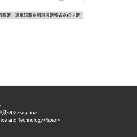
>
學系</h2></span>
ence and Technology</span>