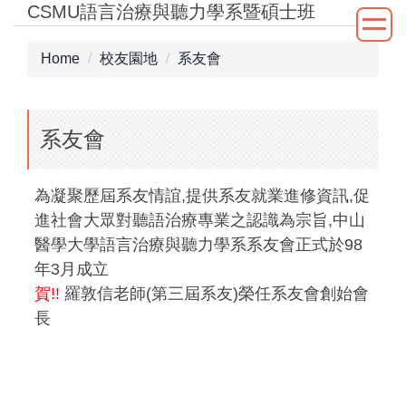
CSMU語言治療與聽力學系暨碩士班
Jump
to
the
Home
校友園地
系友會
main
content
block
系友會
為凝聚歷屆系友情誼,提供系友就業進修資訊,促
進社會大眾對聽語治療專業之認識為宗旨,中山
醫學大學語言治療與聽力學系系友會正式於98
年3月成立
賀!!
羅敦信老師(第三屆系友)榮任系友會創始會
長