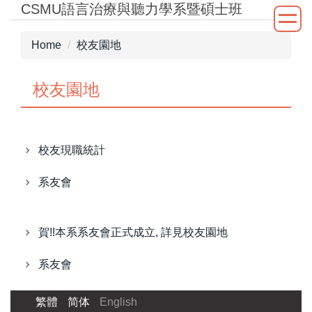
CSMU語言治療與聽力學系暨碩士班
Jump
to
the
Home
校友園地
main
content
校友園地
block
校友現職統計
系友會
賀!!本系系友會正式成立, 詳見校友園地
系友會
繁體
简体
English