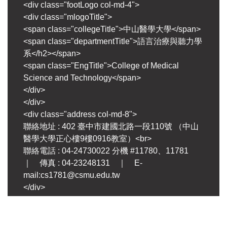
<div class="footLogo col-md-4">
<div class="mlogoTitle">
<span class="collegeTitle">中山醫學大學</span>
<span class="departmentTitle">語言治療與聽力學
系</h2></span>
<span class="EngTitle">College of Medical
Science and Technology</span>
</div>
</div>
<div class="address col-md-8">
聯絡地址 : 402 臺中市建國北路一段110號 （中山
醫學大學正心樓9樓0916教室）<br>
聯絡電話 : 04-24730022 分機 #11780、11781
｜ 傳真 : 04-23248131 ｜ E-
mail:cs1781@csmu.edu.tw
</div>