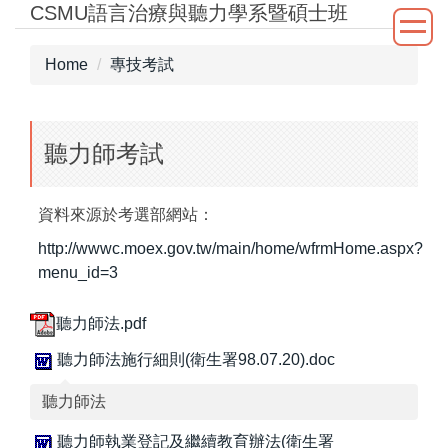
CSMU語言治療與聽力學系暨碩士班
Jump
to
the
Home
專技考試
main
content
block
聽力師考試
資料來源於考選部網站：
http://wwwc.moex.gov.tw/main/home/wfrmHome.aspx?
menu_id=3
聽力師法.pdf
聽力師法施行細則(衛生署98.07.20).doc
聽力師法
聽力師執業登記及繼續教育辦法(衛生署