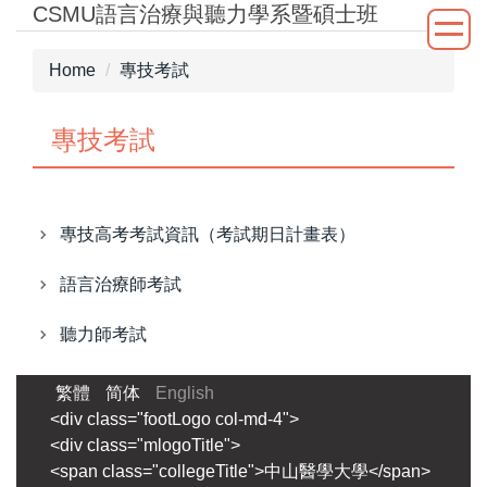
CSMU語言治療與聽力學系暨碩士班
Jump
to
the
Home
專技考試
main
content
專技考試
block
專技高考考試資訊（考試期日計畫表）
語言治療師考試
聽力師考試
繁體
简体
English
<div class="footLogo col-md-4">
<div class="mlogoTitle">
<span class="collegeTitle">中山醫學大學</span>