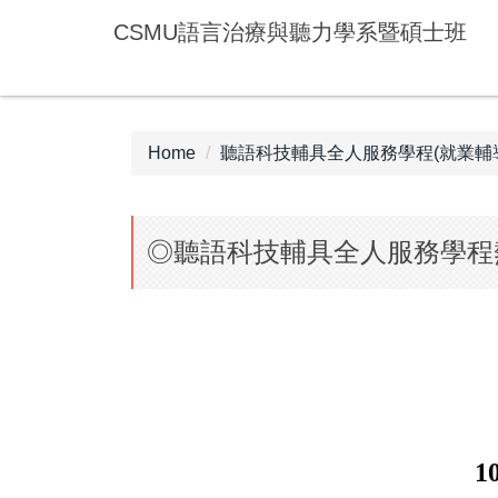
Jump
CSMU語言治療與聽力學系暨碩士班
to
the
main
content
block
Home
聽語科技輔具全人服務學程(就業輔
◎聽語科技輔具全人服務學程
1