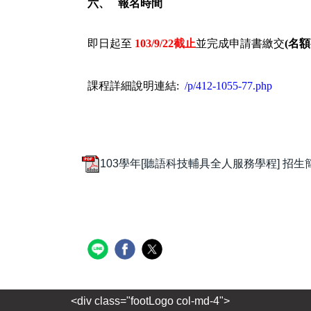
六、
報名時間
即日起至
103/9/22
截止
並完成申請書繳交
(
名額
課程詳細說明連結
:
/p/412-1055-77.php
103學年[聽語科技輔具全人服務學程] 招生
<div class="footLogo col-md-4">