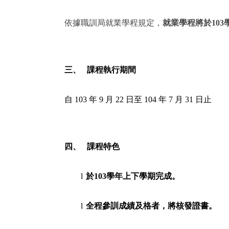
依據職訓局就業學程規定，
就業學程將於
103
三、
課程執行期間
自
103
年
9
月
22
日至
104
年
7
月
31
日止
四、
課程特色
l
於
103
學年上下學期完成。
l
全程參訓成績及格者，將核發證書。