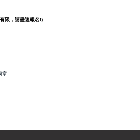
有限，請盡速報名
!)
簡章