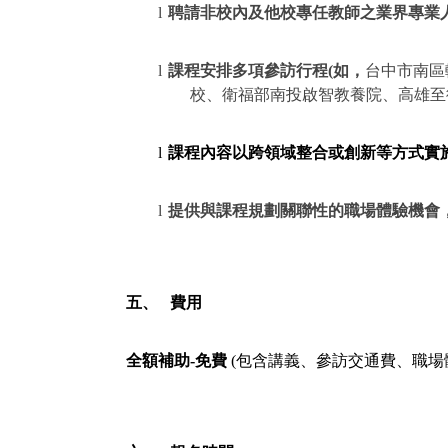
l
聘請非校內及他校專任教師之業界專業
l
課程安排多項參訪行程
(
如，
台中市南區
校、衛福部南投啟智教養院、高雄至
l
課程內容以跨領域整合或創新等方式實
l
提供與課程規劃關聯性的職場體驗機會
五、
費用
全額補助
-
免費
(
包含講義、參訪交通費、
職場