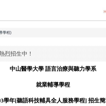
導學程)
熱烈招生中！
中山醫學大學 語言治療與聽力學系
就業輔導學程
03
學年
[
聽語科技輔具全人服務學程
]
招生簡