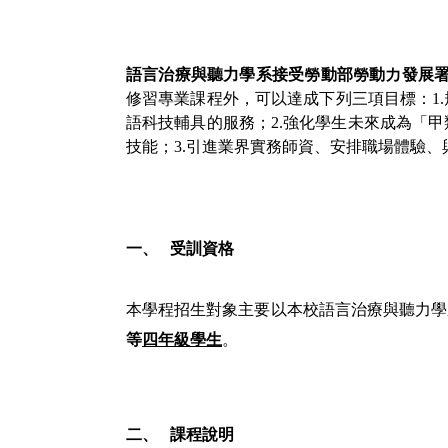
語言治療與聽力學系接受勞動部勞動力發展
修習專業課程外，可以達成下列三項目標：
1.
語科技輔具的服務
；
2.
強化學生未來成為「甲
技能
；
3.
引進業界實務師資、安排職場體驗、
一、
受訓資格
本學程招生對象主要以本校語言治療與聽力學
等
四年級學生
。
二、
課程說明