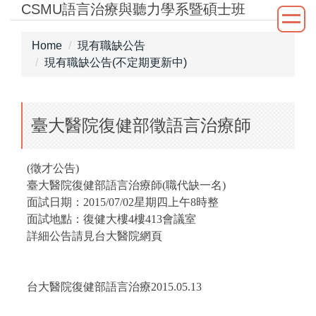
CSMU語言治療與聽力學系暨碩士班
Jump
to
the
Home
現有職缺公告
main
現有職缺公告(不定期更新中)
content
block
臺大醫院復健部徵語言治療師
(
徵才公告
)
臺大醫院復健部語言治療師
(
職代缺一名
)
面試日期：
2015/07/02
星期四
上午
8
時整
面試地點：復健大樓
4
樓
413
會議室
詳細公告請見台大醫院網頁
台大醫院復健部語言治療
2015.05.13