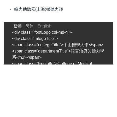
峰力助聽器(上海)徵聽力師
繁體
简体
English
<div class="footLogo col-md-4">
<div class="mlogoTitle">
<span class="collegeTitle">中山醫學大學</span>
<span class="departmentTitle">語言治療與聽力學
系</h2></span>
<span class="EngTitle">College of Medical
Science and Technology</span>
</div>
</div>
<div class="address col-md-8">
聯絡地址 : 402 臺中市建國北路一段110號 （中山
醫學大學正心樓9樓0916教室）<br>
聯絡電話 : 04-24730022 分機 #11780、11781
｜ 傳真 : 04-23248131 ｜ E-