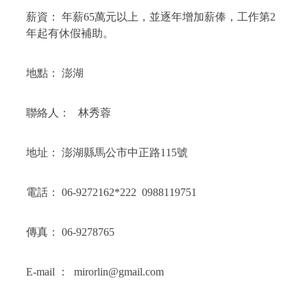
薪資：
年薪
65
萬元以上，並逐年增加薪俸，工作第
2
年起有休假補助。
地點：
澎湖
聯絡人：
林秀蓉
地址：
澎湖縣馬公市中正路
115
號
電話：
06-9272162*222
0988119751
傳真：
06-9278765
E-mail
：
mirorlin@gmail.com