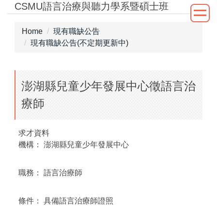
CSMU語言治療與聽力學系暨碩士班
Jump
to
the
Home
現有職缺公告
main
現有職缺公告(不定期更新中)
content
block
澎湖縣兒童少年發展中心徵語言治
療師
求才資料
機構：
澎湖縣兒童少年發展中心
職務：
語言治療師
條件：
具備語言治療師證照