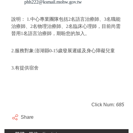
phh222@ksmail.mohw.gov.tw
說明：
1.
中心專業團隊包括
2
名語言治療師、
3
名職能
治療師、
2
名物理治療師、
2
名臨床心理師，目前尚需
晉用
1
名語言治療師，期盼您的加入。
2.
服務對象
:
澎湖縣
0-15
歲發展遲緩及身心障礙兒童
3.
有提供宿舍
Click Num:
685
Share