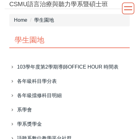
CSMU語言治療與聽力學系暨碩士班
Jump
to
the
Home
學生園地
main
content
學生園地
block
103學年度第2學期導師OFFICE HOUR 時間表
各年級科目學分表
各年級擋修科目明細
系學會
學系獎學金
語聽系數位教學平台社群