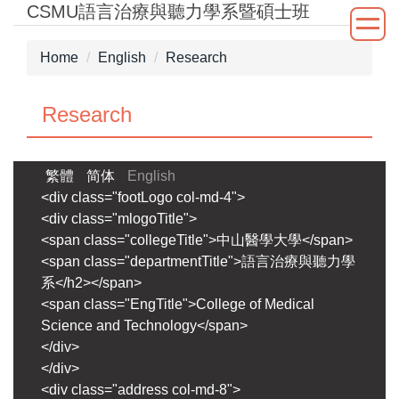
CSMU語言治療與聽力學系暨碩士班
Jump
to
the
Home
English
Research
main
content
Research
block
繁體
简体
English
<div class="footLogo col-md-4">
<div class="mlogoTitle">
<span class="collegeTitle">中山醫學大學</span>
<span class="departmentTitle">語言治療與聽力學
系</h2></span>
<span class="EngTitle">College of Medical
Science and Technology</span>
</div>
</div>
<div class="address col-md-8">