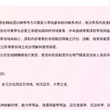
課，若欲轉組需以轉學考方式重新入學或參加校內轉系考試，無法學系內直接
，旨在培養學生必要之基礎知識與跨領域素養，作為後續專業課程學習與
專業領域為核心，課程內容著重於各類聽語障礙之評估、診斷、檢查與處
建立對專業領域之初步理解與應用基礎。
別分別至相關機構進行實習。實習內容規劃需符合專門職業及技術人員高
查詢）
、多元文化與語文領域、程式語言、大學之道。
語神經解剖學、聽力學導論、溝通障礙學導論、語言發展學、言語科學、