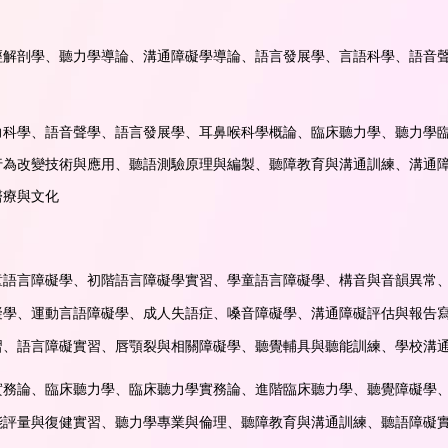
經解剖學、聽力學導論、溝通障礙學導論、語言發展學、言語科學、語音
科學、語音聲學、語言發展學、耳鼻喉科學概論、臨床聽力學、聽力學臨
行為改變技術與應用、聽語測驗原理與編製、聽障教育與溝通訓練、溝通
醫療與文化
童語言障礙學、初階語言障礙學實習、學童語言障礙學、構音與音韻異常
礙學、運動言語障礙學、成人失語症、嗓音障礙學、溝通障礙評估與報告
習、語言障礙實習、唇顎裂與相關障礙學、聽覺輔具與聽能訓練、學校溝
實務論、臨床聽力學、臨床聽力學實務論、進階臨床聽力學、聽覺障礙學
能評量與復健實習、聽力學專業與倫理、聽障教育與溝通訓練、聽語障礙